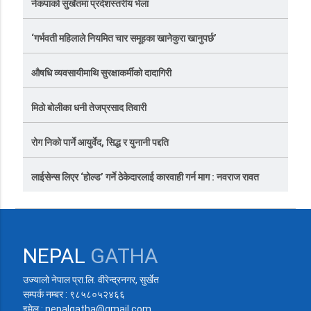
नेकपाकाे सुर्खेतमा प्रदेशस्तरीय भेला
‘गर्भवती महिलाले नियमित चार समूहका खानेकुरा खानुपर्छ’
औषधि व्यवसायीमाथि सुरक्षाकर्मीको दादागिरी
मिठो बोलीका धनी तेजप्रसाद तिवारी
रोग निको पार्ने आयुर्वेद, सिद्ध र युनानी पद्दति
लाईसेन्स लिएर ‘होल्ड’ गर्ने ठेकेदारलाई कारवाही गर्न माग : नवराज रावत
NEPAL
GATHA
उज्यालो नेपाल प्रा.लि. वीरेन्द्रनगर, सुर्खेत
सम्पर्क नम्बर : ९८५८०५२४६६
इमेल : nepalgatha@gmail.com