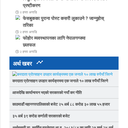
प्रष्टीकरण
२ हप्ता अगाडि
फेसबुकका पुराना पोस्ट कसरी लुकाउने ? जान्नुहाेस्
तरिका
२ हप्ता अगाडि
फोहोर व्यवस्थापनका लागि नेपालगन्जमा
छलफल
२ हप्ता अगाडि
timeline
अर्थ खबर
करदाता प्रोत्साहन उपहार कार्यक्रममा एक जनाले १० लाख रुपैयाँ जित्ने
आजदेखि कार्यान्वयन भएको सरकारको नयाँ कर नीति
काठमाडौं महानगरपालिकाकाे बजेट २५ अर्ब ८८ करोड ३० लाख ५५ हजार
३५ अर्ब ३९ करोड कर्णाली सरकारकाे बजेट
अर्थमन्त्री डा. स्वर्णिम वाग्लेद्वारा आ‍.व. २०८३/८४ का लागि २१ खर्ब २४ अर्ब