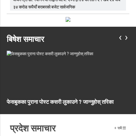
३४ करोड रूपैयाँ बराबरको बजेट सार्वजनिक
‹
›
बिषेश समाचार
फेसबुकका पुराना पोस्ट कसरी लुकाउने ? जान्नुहाेस् तरिका
प्रदेश समाचार
+ सबै