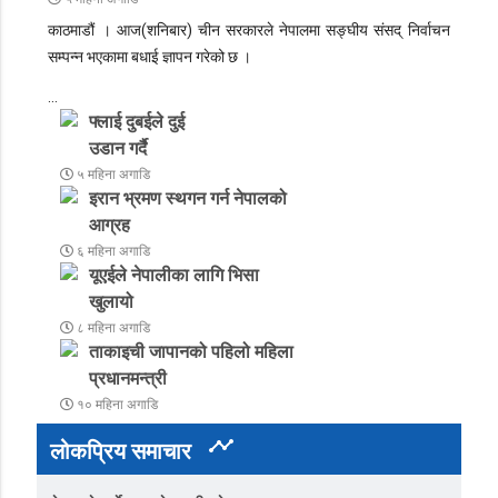
काठमाडौं ।
आज(शनिबार) चीन सरकारले नेपालमा सङ्घीय संसद् निर्वाचन
सम्पन्न भएकामा बधाई ज्ञापन गरेको छ ।
…
फ्लाई दुबईले दुई
उडान गर्दै
५ महिना अगाडि
इरान भ्रमण स्थगन गर्न नेपालको
आग्रह
६ महिना अगाडि
यूएईले नेपालीका लागि भिसा
खुलायो
८ महिना अगाडि
ताकाइची जापानको पहिलो महिला
प्रधानमन्त्री
१० महिना अगाडि
timeline
लोकप्रिय समाचार