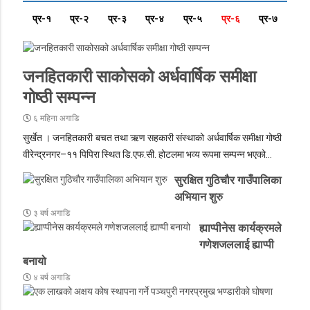
प्र-१
प्र-२
प्र-३
प्र-४
प्र-५
प्र-६
प्र-७
जनहितकारी साकोसको अर्धवार्षिक समीक्षा
गोष्ठी सम्पन्न
६ महिना अगाडि
सुर्खेत
। जनहितकारी बचत तथा ऋण सहकारी संस्थाको अर्धवार्षिक समीक्षा गोष्ठी
वीरेन्द्रनगर–११ पिपिरा स्थित डि.एफ.सी. होटलमा भव्य रूपमा सम्पन्न भएको…
सुरक्षित गुठिचौर गाउँपालिका
अभियान शुरु
३ बर्ष अगाडि
ह्याप्पीनेस कार्यक्रमले
गणेशजललाई ह्याप्पी
बनायो
४ बर्ष अगाडि