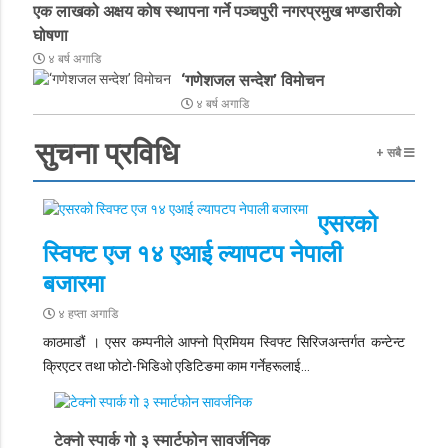
एक लाखको अक्षय कोष स्थापना गर्ने पञ्चपुरी नगरप्रमुख भण्डारीकाे
घोषणा
४ बर्ष अगाडि
‘गणेशजल सन्देश’ विमोचन
४ बर्ष अगाडि
सुचना प्रविधि
+ सबै
एसरको
स्विफ्ट एज १४ एआई ल्यापटप नेपाली
बजारमा
४ हप्ता अगाडि
काठमाडौं ।
एसर कम्पनीले आफ्नो प्रिमियम स्विफ्ट सिरिजअन्तर्गत कन्टेन्ट
क्रिएटर तथा फोटो-भिडिओ एडिटिङमा काम गर्नेहरूलाई…
टेक्नो स्पार्क गो ३ स्मार्टफोन सावर्जनिक