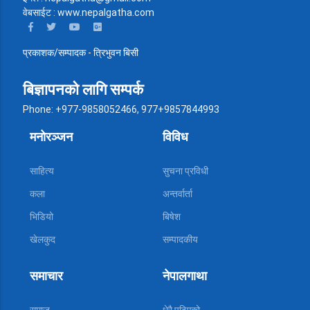
वेबसाईट : www.nepalgatha.com
प्रकाशक/सम्पादक - त्रिभुवन बिसी
बिज्ञापनको लागि सम्पर्क
Phone: +977-9858052466, 977+9857844993
मनोरञ्जन
विविध
साहित्य
सुचना प्रविधी
कला
अन्तर्वार्ता
भिडियो
बिषेश
खेलकुद
सम्पादकीय
समाचार
नेपालगाथा
समाज
धेरै पढिएको