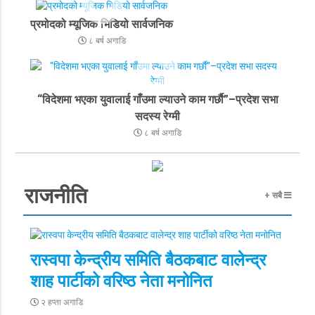
प्रमोदको म्यूजिक भिडियो सार्वजनिक
८ बर्ष अगाडि
“विदेशमा भएका युवालाई गाँउमा ल्याउने काम गर्छाै”–प्रदेश सभा
सदस्य रेग्मी
८ बर्ष अगाडि
राजनीति
+ सबै
रास्वपा केन्द्रीय समिति बैठकबाट वालेन्द्र
शाह पार्टीको वरिष्ठ नेता मनोनित
२ हप्ता अगाडि