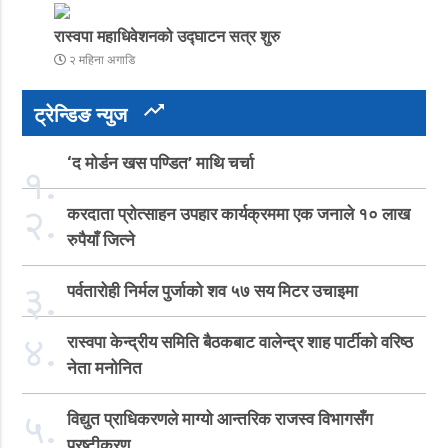
रास्वपा महाधिवेशनको उद्घाटन सत्र शुरु
२ महिना अगाडि
trending_up
ट्रेन्डिङ न्युज
‘द मोर्डन खस पण्डित’ माथि चर्चा
१.
२.
करदाता प्रोत्साहन उपहार कार्यक्रममा एक जनाले १० लाख
रुपैयाँ जित्ने
३.
पर्वतारोही निर्मल पुर्जाको शव ५७ सय मिटर उचाइमा
४.
रास्वपा केन्द्रीय समिति बैठकबाट वालेन्द्र शाह पार्टीको वरिष्ठ
नेता मनोनित
५.
विद्युत प्राधिकरणले माग्यो आन्तरिक राजस्व विभागसँग
प्रष्टीकरण