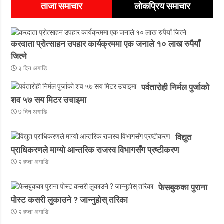
ताजा समाचार
लोकप्रिय समाचार
करदाता प्रोत्साहन उपहार कार्यक्रममा एक जनाले १० लाख रुपैयाँ
जित्ने
३ दिन अगाडि
पर्वतारोही निर्मल पुर्जाको
शव ५७ सय मिटर उचाइमा
७ दिन अगाडि
विद्युत
प्राधिकरणले माग्यो आन्तरिक राजस्व विभागसँग प्रष्टीकरण
२ हप्ता अगाडि
फेसबुकका पुराना
पोस्ट कसरी लुकाउने ? जान्नुहाेस् तरिका
२ हप्ता अगाडि