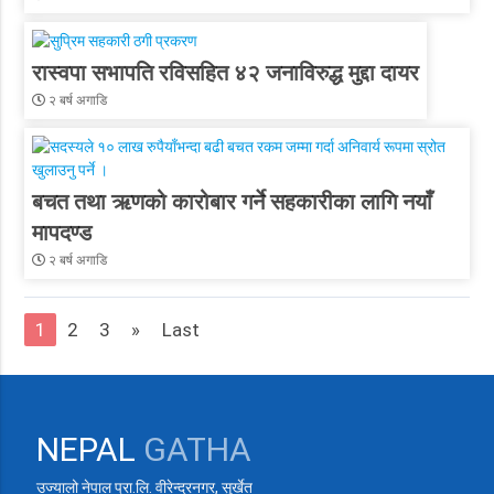
रास्वपा सभापति रविसहित ४२ जनाविरुद्ध मुद्दा दायर
२ बर्ष अगाडि
बचत तथा ऋणको कारोबार गर्ने सहकारीका लागि नयाँ
मापदण्ड
२ बर्ष अगाडि
1
2
3
»
Last
NEPAL
GATHA
उज्यालो नेपाल प्रा.लि. वीरेन्द्रनगर, सुर्खेत