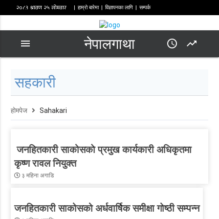
|
हाम्रो बारेमा
|
विज्ञापनका लागि
|
सम्पर्क
नेपालगाथा
menu
access_time
trending_up
सहकारी
होमपेज
Sahakari
जनहितकारी साकोसकाे प्रमुख कार्यकारी अधिकृतमा
कृष्ण रावल नियुक्त
३ महिना अगाडि
जनहितकारी साकोसको अर्धवार्षिक समीक्षा गोष्ठी सम्पन्न