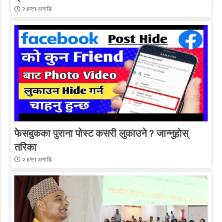
२ हप्ता अगाडि
फेसबुकका पुराना पोस्ट कसरी लुकाउने ? जान्नुहाेस्
तरिका
२ हप्ता अगाडि