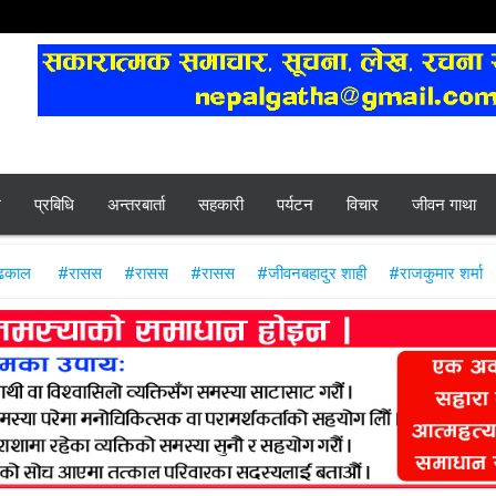
ल
प्रबिधि
अन्तरबार्ता
सहकारी
पर्यटन
विचार
जीवन गाथा
 ढकाल
#रासस
#रासस
#रासस
#जीवनबहादुर शाही
#राजकुमार शर्मा