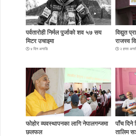
पर्वतारोही निर्मल पुर्जाको शव ५७ सय
विद्युत प
मिटर उचाइमा
राजस्व व
४ दिन अगाडि
२ हप्ता अगा
फोहोर व्यवस्थापनका लागि नेपालगन्जमा
पाँच दिन
छलफल
तालिम स