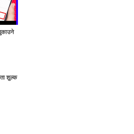
ुकाउने
मता शुल्क