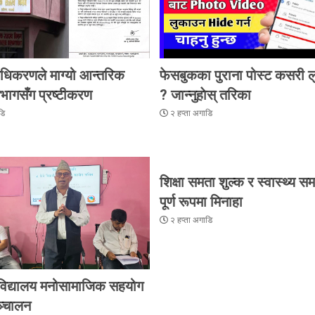
्राधिकरणले माग्यो आन्तरिक
फेसबुकका पुराना पोस्ट कसरी ल
िभागसँग प्रष्टीकरण
? जान्नुहाेस् तरिका
डि
२ हप्ता अगाडि
शिक्षा समता शुल्क र स्वास्थ्य स
पूर्ण रूपमा मिनाहा
२ हप्ता अगाडि
े विद्यालय मनोसामाजिक सहयोग
ञ्चालन