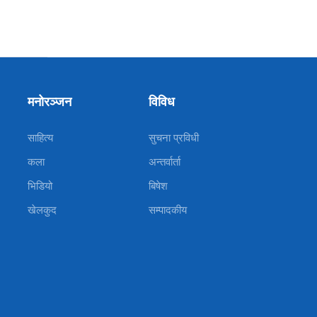
मनोरञ्जन
विविध
साहित्य
सुचना प्रविधी
कला
अन्तर्वार्ता
भिडियो
बिषेश
खेलकुद
सम्पादकीय