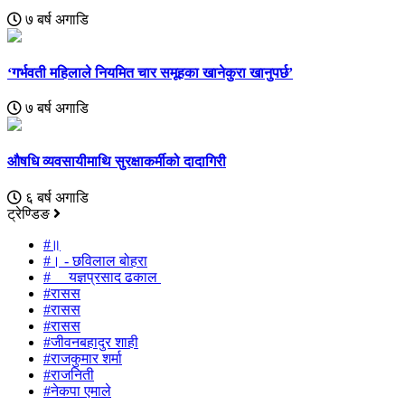
७ बर्ष अगाडि
‘गर्भवती महिलाले नियमित चार समूहका खानेकुरा खानुपर्छ’
७ बर्ष अगाडि
औषधि व्यवसायीमाथि सुरक्षाकर्मीको दादागिरी
६ बर्ष अगाडि
ट्रेण्डिङ
#॥
#। - छविलाल बोहरा
# यज्ञप्रसाद ढकाल
#रासस
#रासस
#रासस
#जीवनबहादुर शाही
#राजकुमार शर्मा
#राजनिती
#नेकपा एमाले