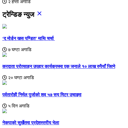
२ हप्ता अगाडि
close
ट्रेन्डिङ न्युज
‘द मोर्डन खस पण्डित’ माथि चर्चा
७ घण्टा अगाडि
करदाता प्रोत्साहन उपहार कार्यक्रममा एक जनाले १० लाख रुपैयाँ जित्ने
२० घण्टा अगाडि
पर्वतारोही निर्मल पुर्जाको शव ५७ सय मिटर उचाइमा
५ दिन अगाडि
नेकपाकाे सुर्खेतमा प्रदेशस्तरीय भेला