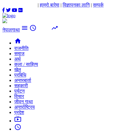
|
हाम्रो बारेमा
|
विज्ञापनका लागि
|
सम्पर्क
menu
access_time
trending_up
नेपालगाथा
home
राजनीति
समाज
अर्थ
कला / साहित्य
खेल
प्रबिधि
अन्तरबार्ता
सहकारी
पर्यटन
विचार
जीवन गाथा
अन्तर्राष्ट्रिय
प्रदेश
live_tv
access_time