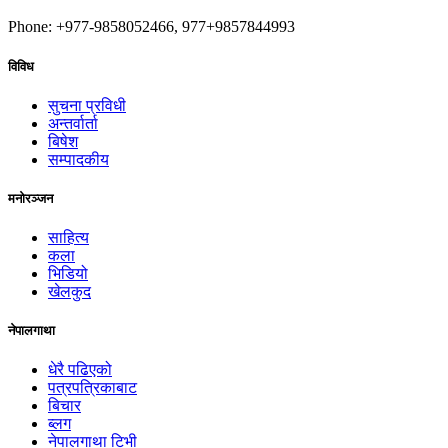
Phone: +977-9858052466, 977+9857844993
विविध
सुचना प्रविधी
अन्तर्वार्ता
बिषेश
सम्पादकीय
मनोरञ्जन
साहित्य
कला
भिडियो
खेलकुद
नेपालगाथा
धेरै पढिएको
पत्रपत्रिकाबाट
बिचार
ब्लग
नेपालगाथा टिभी