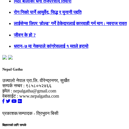
मिठो बोलीका धनी तेजप्रसाद तिवारी
रोग निको पार्ने आयुर्वेद, सिद्ध र युनानी पद्दति
लाईसेन्स लिएर ‘होल्ड’ गर्ने ठेकेदारलाई कारवाही गर्न माग : नवराज रावत
जीवन के हो ?
धरान–७ मा नेकपाले कांग्रेसलाई १ मतले हरायो
Nepal
Gatha
उज्यालो नेपाल प्रा.लि. वीरेन्द्रनगर, सुर्खेत
सम्पर्क नम्बर : ९८५८०५२४६६
इमेल : nepalgatha@gmail.com
वेबसाईट : www.nepalgatha.com
प्रकाशक/सम्पादक - त्रिभुवन बिसी
बिज्ञापनको लागि सम्पर्क