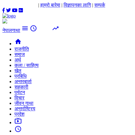
|
हाम्रो बारेमा
|
विज्ञापनका लागि
|
सम्पर्क
menu
access_time
trending_up
नेपालगाथा
home
राजनीति
समाज
अर्थ
कला / साहित्य
खेल
प्रबिधि
अन्तरबार्ता
सहकारी
पर्यटन
विचार
जीवन गाथा
अन्तर्राष्ट्रिय
प्रदेश
live_tv
access_time