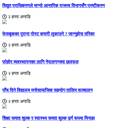
विद्युत प्राधिकरणले माग्यो आन्तरिक राजस्व विभागसँग प्रष्टीकरण
२ हप्ता अगाडि
फेसबुकका पुराना पोस्ट कसरी लुकाउने ? जान्नुहाेस् तरिका
२ हप्ता अगाडि
फोहोर व्यवस्थापनका लागि नेपालगन्जमा छलफल
२ हप्ता अगाडि
पाँच दिने विद्यालय मनोसामाजिक सहयोग तालिम सञ्चालन
२ हप्ता अगाडि
शिक्षा समता शुल्क र स्वास्थ्य समता शुल्क पूर्ण रूपमा मिनाहा