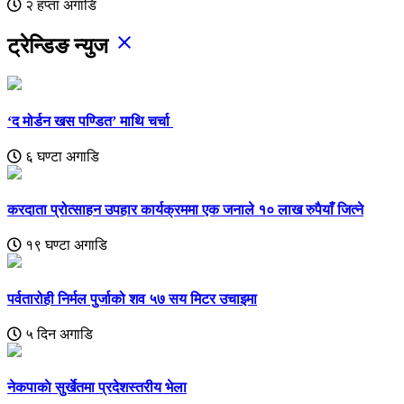
२ हप्ता अगाडि
close
ट्रेन्डिङ न्युज
‘द मोर्डन खस पण्डित’ माथि चर्चा
६ घण्टा अगाडि
करदाता प्रोत्साहन उपहार कार्यक्रममा एक जनाले १० लाख रुपैयाँ जित्ने
१९ घण्टा अगाडि
पर्वतारोही निर्मल पुर्जाको शव ५७ सय मिटर उचाइमा
५ दिन अगाडि
नेकपाकाे सुर्खेतमा प्रदेशस्तरीय भेला