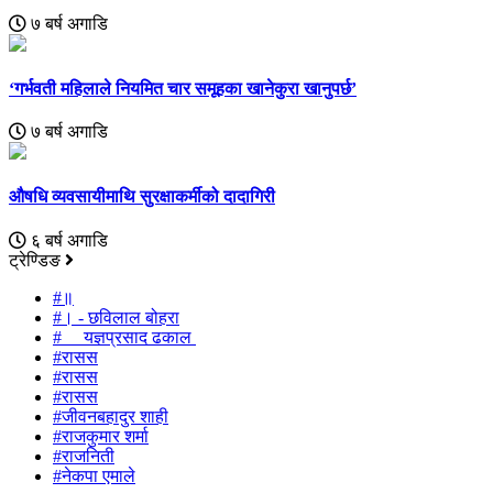
७ बर्ष अगाडि
‘गर्भवती महिलाले नियमित चार समूहका खानेकुरा खानुपर्छ’
७ बर्ष अगाडि
औषधि व्यवसायीमाथि सुरक्षाकर्मीको दादागिरी
६ बर्ष अगाडि
ट्रेण्डिङ
#॥
#। - छविलाल बोहरा
# यज्ञप्रसाद ढकाल
#रासस
#रासस
#रासस
#जीवनबहादुर शाही
#राजकुमार शर्मा
#राजनिती
#नेकपा एमाले