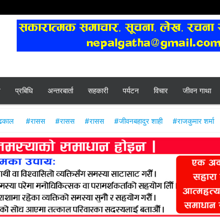
ल
प्रबिधि
अन्तरबार्ता
सहकारी
पर्यटन
विचार
जीवन गाथा
 ढकाल
#रासस
#रासस
#रासस
#जीवनबहादुर शाही
#राजकुमार शर्मा