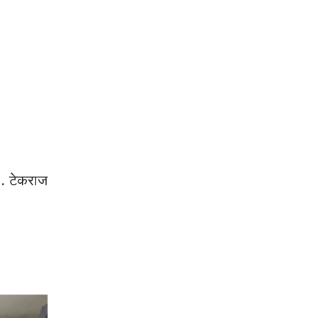
६. टेकराज