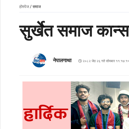
होमपेज
/ समाज
सुर्खेत समाज कान्स
नेपालगाथा
२०८२ जेठ २६ गते सोमबार ११:१७:१५