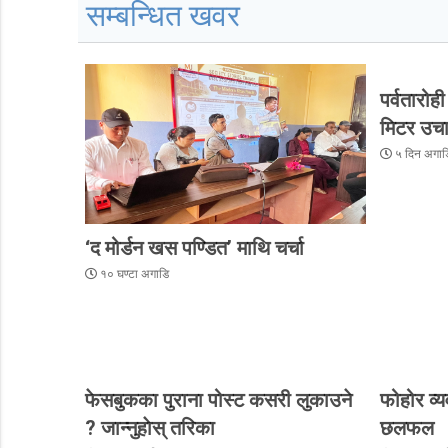
सम्बन्धित खवर
पर्वतारोह
मिटर उचा
५ दिन अगाड
‘द मोर्डन खस पण्डित’ माथि चर्चा
१० घण्टा अगाडि
फेसबुकका पुराना पोस्ट कसरी लुकाउने
फोहोर व्
? जान्नुहाेस् तरिका
छलफल