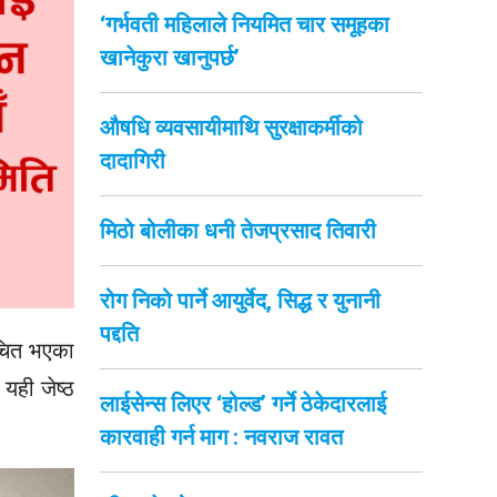
‘गर्भवती महिलाले नियमित चार समूहका
खानेकुरा खानुपर्छ’
औषधि व्यवसायीमाथि सुरक्षाकर्मीको
दादागिरी
मिठो बोलीका धनी तेजप्रसाद तिवारी
रोग निको पार्ने आयुर्वेद, सिद्ध र युनानी
पद्दति
ाचित भएका
यही जेष्ठ
लाईसेन्स लिएर ‘होल्ड’ गर्ने ठेकेदारलाई
कारवाही गर्न माग : नवराज रावत