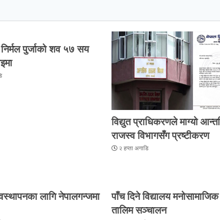
ी निर्मल पुर्जाको शव ५७ सय
इमा
ि
विद्युत प्राधिकरणले माग्यो आन्
राजस्व विभागसँग प्रष्टीकरण
२ हप्ता अगाडि
यवस्थापनका लागि नेपालगन्जमा
पाँच दिने विद्यालय मनोसामाजि
तालिम सञ्चालन